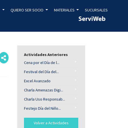
S
QUIERO SER SOCIO
MATERIALES
SUCURSALES
Actividades Anteriores
>
Cena por el Día de l...
>
Festival del Día del...
>
Excel Avanzado
>
Charla Amenazas Digi...
>
Charla Uso Responsab...
>
Festejo Día del Niño...
Volver a Actividades